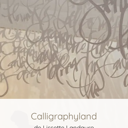
Calligraphyland
de Lissette Landauro