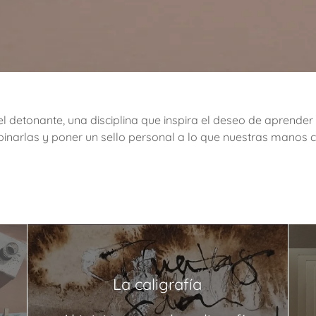
 el detonante, una disciplina que inspira el deseo de aprender
inarlas y poner un sello personal a lo que nuestras manos c
La caligrafía