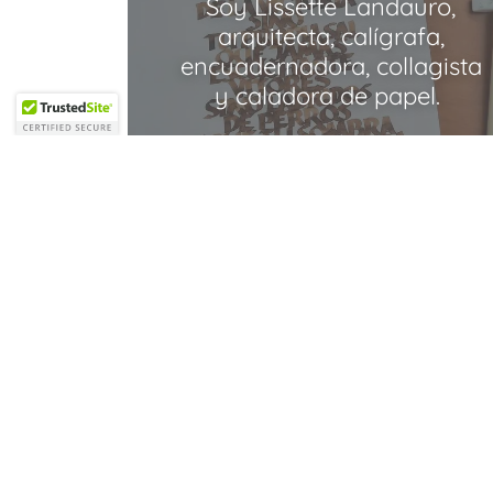
Soy Lissette Landauro,
arquitecta, calígrafa,
encuadernadora, collagista
y caladora de papel.