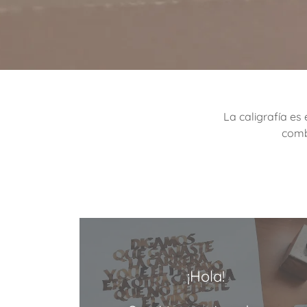
La caligrafía es
comb
¡Hola!